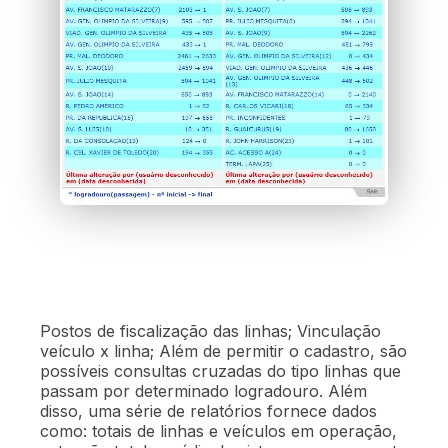
Calendário operacional (datas de
Pontos de parada atendidos
feriados ou programações especiais)
Programação de partidas
Custos
Postos de fiscalização das linhas; Vinculação
veículo x linha; Além de permitir o cadastro, são
possíveis consultas cruzadas do tipo linhas que
passam por determinado logradouro. Além
disso, uma série de relatórios fornece dados
como: totais de linhas e veículos em operação,