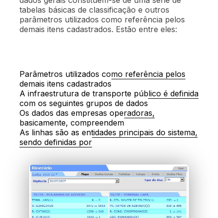
tabelas básicas de classificação e outros
parâmetros utilizados como referência pelos
demais itens cadastrados. Estão entre eles:
Parâmetros utilizados como referência pelos
demais itens cadastrados
A infraestrutura de transporte público é definida
com os seguintes grupos de dados
Tipos de dias de operação (sábado,
Os dados das empresas operadoras,
domingos, dias, úteis, etc.)
basicamente, compreendem
Zonas e Bairros
As linhas são as entidades principais do sistema,
Tipos de linhas (radiais, circulares,
sendo definidas por
alimentadoras, troncais, etc.)
Empresas operadoras
Vias (rede viária)
Tipos de veículos (convencional,
Linhas (atributos básicos)
Garagens
Terminais
padrão, articulado, etc.)
Dados operacionais básicos (tempo
Veículos
Pontos de parada
Modelos de veículos
de percursos, extensão, frota, etc.)
Postos de fiscalização
Períodos operacionais do dia
Itinerário