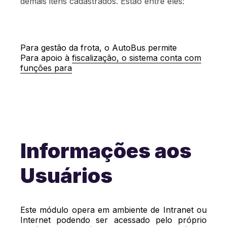
demais itens cadastrados. Estão entre eles:
Para gestão da frota, o AutoBus permite
Para apoio à fiscalização, o sistema conta com
funções para
Padrões veiculares e suas
características
Controle de apólices de seguro
Cadastro de veículos vinculados ao
sistema
Inspeções veiculares periódicas,
incluindo mecânica e de poluentes
Histórico de movimentação de frota
Fiscalizações e apreensões
Informações aos
Cadastro de operadores (motoristas,
cobradores, etc.)
Usuários
Este módulo opera em ambiente de Intranet ou
Internet podendo ser acessado pelo próprio